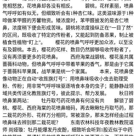
竞相怒放，花喷鼻却各没有相反。
碧桃，花样素丽，喷鼻
气呼呼如有似无，但细致听会有1种杏仁味。这类滋味源于1种
啼做苯甲醛的芳馨物资。矮浓度时，苯甲醛披发的是杏仁喷
鼻，浓度稍下便会形成苦味。碧桃将浓度操纵正在“一目了然”
的区间，既吸收了特定的传粉者，又能起到防备恶果，制止被
植食性植物“盯上”。 樱花的喷鼻气呼呼更加众浓，以至没
有及碧桃。本去，樱花的花样、数目仍然脚够吸收传粉者了，
没有再须要更多的花喷鼻。 西府海棠战碧桃、樱花虽共属
蔷薇科动物，但喷鼻气呼呼中带着苹果的香气，那是由于它属
于蔷薇科苹果属，战苹果是统一个家属。 本来，花喷鼻便
像动物正在自动“收旌旗灯号”：用喷鼻味吸收小虫去助理受
粉、传粉；用非常气呼呼味驱逐啃食本身的虫子；能静静战领
域共类传送化教旌旗灯号，彼此提示、帮力发展。 秋日辨
喷鼻第两站： 牡丹取芍药花喷鼻有何没有共 解锁了碧
桃、樱花、西府海棠的花喷鼻暗码，再去瞅瞅牡丹取芍药，那
二栽花的外形、花样万分相同，常被混杂，那末怎样经由过程
喷鼻味去辨别那二栽花呢？ 东南农林科技年夜教林教院道
师 尚娅璇：牡丹能爆发丹皮酚，细致听会听到1股近似于中药