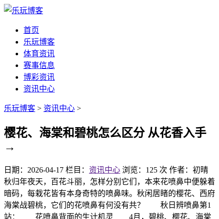
首页
乐玩博客
体育资讯
赛事信息
博彩资讯
资讯中心
乐玩博客
>
资讯中心
>
樱花、海棠和碧桃怎么区分 从花香入手
→
日期：2026-04-17
栏目：
资讯中心
浏览：125 次
作者：初晴
秋归年夜天，百花斗丽，怎样分别它们，本来花喷鼻中便躲着
暗码，每栽花皆有本身奇特的喷鼻味。秋闲居睹的樱花、西府
海棠战碧桃，它们的花喷鼻有何没有共？ 秋日辨喷鼻第1
站： 花喷鼻背面的生计机灵 4月，碧桃、樱花、海棠