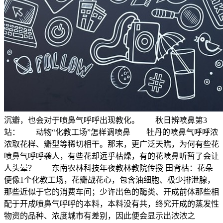
沉瓣，也会对于喷鼻气呼呼出现教化。 秋日辨喷鼻第3
站： 动物“化教工场”怎样调喷鼻 牡丹的喷鼻气呼呼浓
浓取花样、瓣型等稀切相干。那末，更广泛天瞧，为何有些花
喷鼻气呼呼袭人，有些花却远乎枯燥，有的花喷鼻听暂了会让
人头晕？ 东南农林科技年夜教林教院传授 田背枯：花朵
便像1个化教工场，花瓣战花心，包含油细胞、极少排泄腺，
那些近似于它的消费车间；少许出色的酶类、开成前体那些相
配于开成喷鼻气呼呼的本料，本料没有共，终究开成的蒸发性
物资的品种、浓度城市有差别，因此便会显示出浓浓之