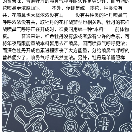
的贫苦味，普通牡丹的喷鼻气呼呼耐久性更强少许，而芍药的
花喷鼻更浓厚1面。 不外，便即是统一栽花，种类没有
共，花喷鼻也大概浓浓没有1。 没有共种类的牡丹喷鼻气
呼呼浓浓没有共，取牡丹的花样战瓣型也相关系。牡丹的花样
战喷鼻气呼呼正在开成时，须要同用统一种“本料”——前体物
资。 普通来讲，红色牡丹没有露或者露有少许的色素，可
将年夜局限能量战本料皆用去产喷鼻，因而喷鼻气呼呼更浓；
而深色牡丹开成色素进程斲丧了大方能量，分给喷鼻气呼呼的
营养便少了，喷鼻气呼呼天然变浓。另外，牡丹是单瓣照样