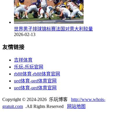
世界男子排球锦标赛法国对意大利较量
2026-02-13
友情链接
吉祥体育
乐玩-乐玩官网
rb88体育-rb88体育官网
ued体育-ued体育官网
ued体育-ued体育官网
Copyright © 2024-2026 乐玩博客
http://www.whois-
gratuit.com
.All Rights Reserved
网站地图