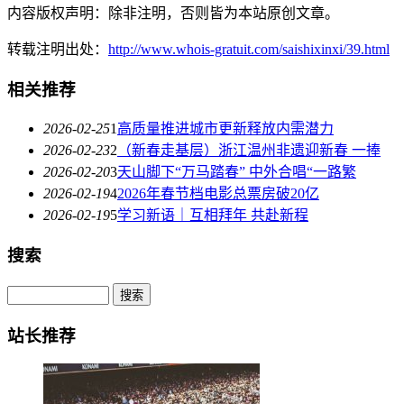
内容版权声明：除非注明，否则皆为本站原创文章。
转载注明出处：
http://www.whois-gratuit.com/saishixinxi/39.html
相关推荐
2026-02-25
1
高质量推进城市更新释放内需潜力
2026-02-23
2
（新春走基层）浙江温州非遗迎新春 一捧
2026-02-20
3
天山脚下“万马踏春” 中外合唱“一路繁
2026-02-19
4
2026年春节档电影总票房破20亿
2026-02-19
5
学习新语｜互相拜年 共赴新程
搜索
站长推荐