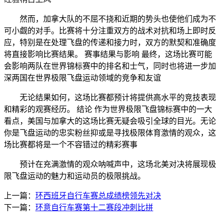
然而，加拿大队的不屈不挠和近期的势头也使他们成为不
可小觑的对手。比赛将十分注重双方的战术对抗和场上即时反
应，特别是在处理飞盘的传递和接力时，双方的默契和准确度
将直接影响比赛结果。 赛事结果与影响 最终，这场比赛可能
会影响两队在世界锦标赛中的排名和士气，同时也将进一步加
深两国在世界极限飞盘运动领域的竞争和友谊
无论结果如何，这场比赛都预计将提供高水平的竞技表现
和精彩的观赛经历。 结论 作为世界极限飞盘锦标赛中的一大
看点，美国与加拿大的这场比赛无疑会吸引全球的目光。无论
你是飞盘运动的忠实粉丝抑或是寻找极限体育激情的观众，这
场比赛都将是一个不容错过的精彩赛事
预计在充满激情的观众呐喊声中，这场北美对决将展现极
限飞盘运动的魅力和运动员的极限挑战。
上一篇：
环西班牙自行车赛总成绩榜领先对决
下一篇：
环意自行车赛第十二赛段冲刺比拼