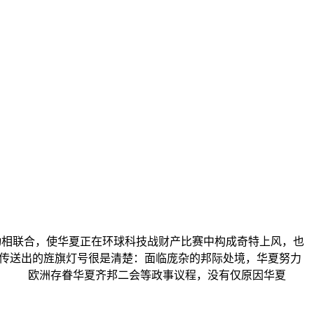
动相联合，使华夏正在环球科技战财产比赛中构成奇特上风，也
中传送出的旌旗灯号很是清楚：面临庞杂的邦际处境，华夏努力
助。 欧洲存眷华夏齐邦二会等政事议程，没有仅原因华夏