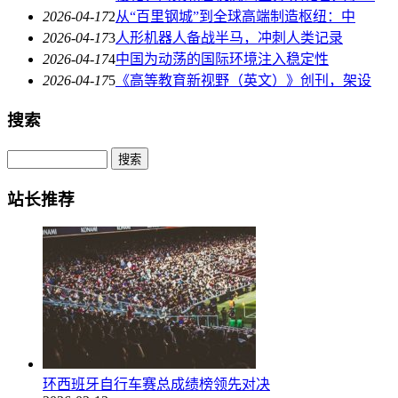
2026-04-17
2
从“百里钢城”到全球高端制造枢纽：中
2026-04-17
3
人形机器人备战半马，冲刺人类记录
2026-04-17
4
中国为动荡的国际环境注入稳定性
2026-04-17
5
《高等教育新视野（英文）》创刊，架设
搜索
站长推荐
环西班牙自行车赛总成绩榜领先对决