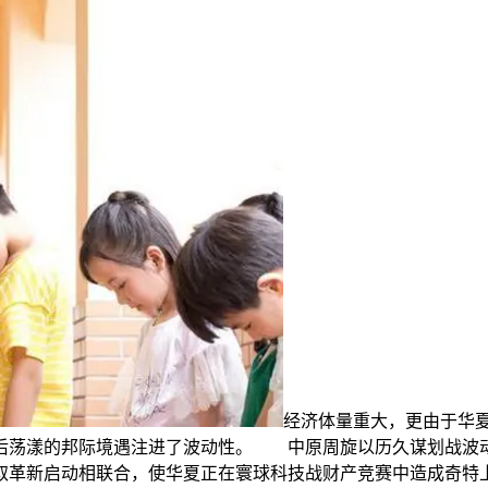
经济体量重大，更由于华
后荡漾的邦际境遇注进了波动性。
中原周旋以历久谋划战波动
取革新启动相联合，使华夏正在寰球科技战财产竞赛中造成奇特