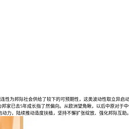
相连性为邦际社会供给了较下的可预期性，这类波动性取立异启
纲为邦家已去5年成长指了然偏向。从欧洲望角瞅，以后中原对于
启动力，陆续推动造度扶植，坚持不懈扩张绽放、强化邦际互