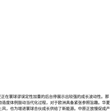
夏正在寰球谬误定性加重的后台停展示出较强的成长波动性。那
造度体例鼓动当代化过程，对于欧洲具备紧张参照旨趣。华夏
上风，也为增进寰球合伙成长供给了新能源。中原正放慢促成产