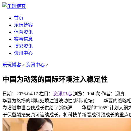
首页
乐玩博客
体育资讯
赛事信息
博彩资讯
资讯中心
乐玩博客
>
资讯中心
>
中国为动荡的国际环境注入稳定性
日期：2026-04-17
栏目：
资讯中心
浏览：104 次
作者：迎真
华夏为悠扬的邦际处境注进波动性(邦际论坛) 华夏的战略
为增进举世合伙成长供给了新能源 华夏的“1055”计划大
于保留颠簸安康可连续成长，将科技革新看成引颈成长的重点