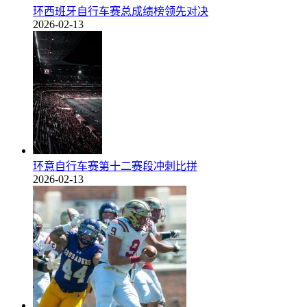
环西班牙自行车赛总成绩榜领先对决
2026-02-13
环意自行车赛第十二赛段冲刺比拼
2026-02-13