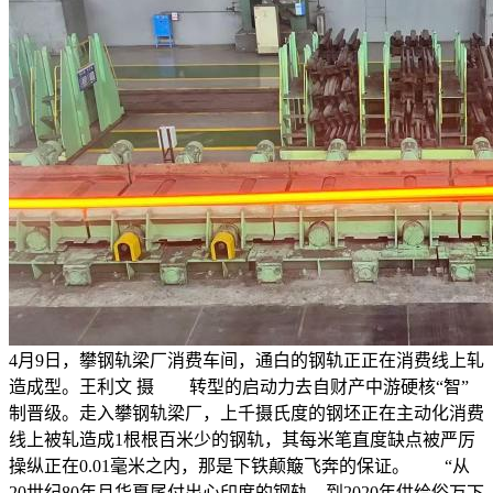
4月9日，攀钢轨梁厂消费车间，通白的钢轨正正在消费线上轧
造成型。王利文 摄 转型的启动力去自财产中游硬核“智”
制晋级。走入攀钢轨梁厂，上千摄氏度的钢坯正在主动化消费
线上被轧造成1根根百米少的钢轨，其每米笔直度缺点被严厉
操纵正在0.01毫米之内，那是下铁颠簸飞奔的保证。 “从
20世纪80年月华夏尾付出心印度的钢轨，到2020年供给俗万下